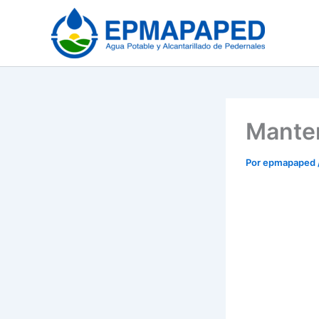
Ir
al
contenido
Manten
Por
epmapaped