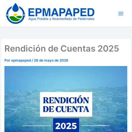
Ir
al
contenido
Rendición de Cuentas 2025
Por
epmapaped
/
28 de mayo de 2026