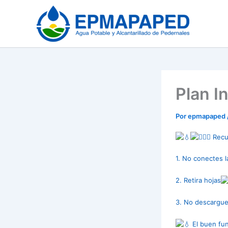
Ir
al
contenido
Plan 
Por
epmapaped
Recue
1. No conectes la
2. Retira hojas
3. No descargues
El buen fu