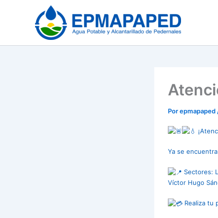
Ir
al
contenido
Atenci
Por
epmapaped
¡Atenci
Ya se encuentra 
Sectores: Lo
Víctor Hugo Sán
Realiza tu 