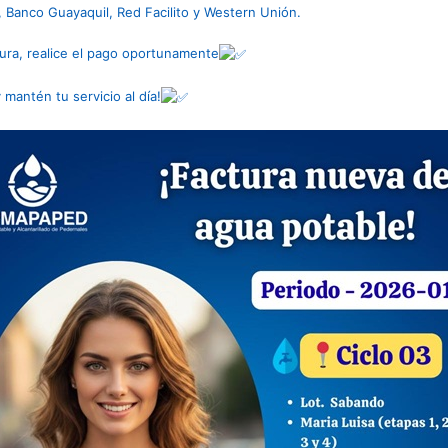
 Banco Guayaquil, Red Facilito y Western Unión.
ctura, realice el pago oportunamente
 mantén tu servicio al día!