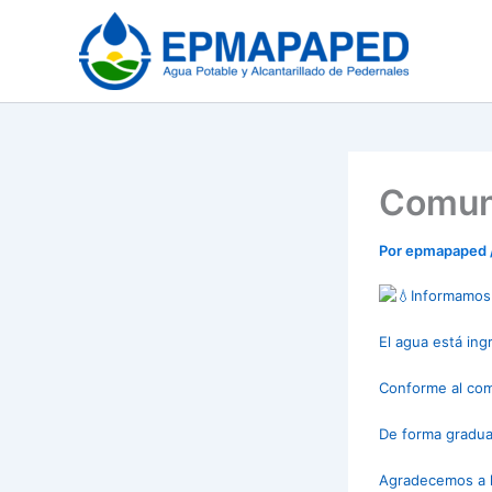
Ir
al
contenido
Comuni
Por
epmapaped
Informamos 
El agua está ing
Conforme al comp
De forma gradual
Agradecemos a l