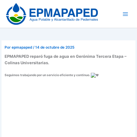
Ir
al
contenido
Por
epmapaped
/
14 de octubre de 2025
EPMAPAPED reparó fuga de agua en Gerónima Tercera Etapa –
Colinas Universitarias.
Seguimos trabajando por un servicio eficiente y continuo.